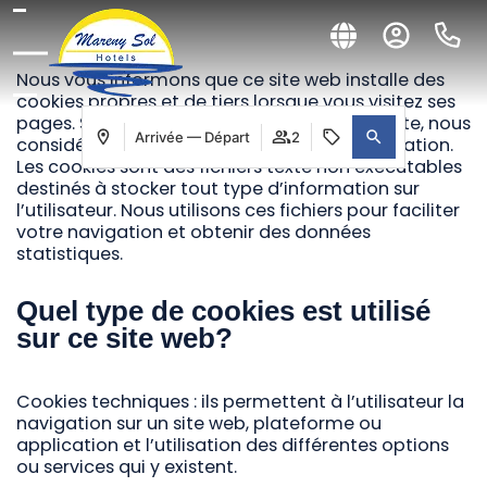
Nous vous informons que ce site web installe des
cookies propres et de tiers lorsque vous visitez ses
pages. Si vous continuez à naviguer sur ce site, nous
Arrivée — Départ
2
considérons que vous en acceptez leur utilisation.
Les cookies sont des fichiers texte non exécutables
destinés à stocker tout type d’information sur
l’utilisateur. Nous utilisons ces fichiers pour faciliter
votre navigation et obtenir des données
statistiques.
Quel type de cookies est utilisé
sur ce site web?
Cookies techniques : ils permettent à l’utilisateur la
navigation sur un site web, plateforme ou
application et l’utilisation des différentes options
ou services qui y existent.