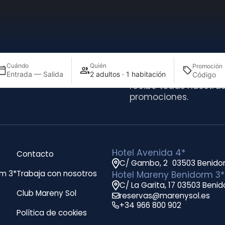
 para suscribirte
¿Quieres estar a la úl
Cuándo
Quién
Promoción
Suscríbete a nuestra 
Entrada — Salida
2 adultos · 1 habitación
recibe todas nuestras
promociones.
Hotel Avenida 4*
Contacto
C/ Gambo, 2 03503 Benido
rm 3*
Trabaja con nosotros
Hotel Mareny Benidorm 3*
C/ La Garita, 17 03503 Beni
Club Mareny Sol
reservas@marenysol.es
+34 966 800 902
Política de cookies