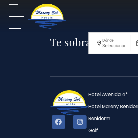
Te sobran motivos
Dónde
Seleccionar
Hotel Avenida 4*
Hotel Mareny Benido
Benidorm
Golf