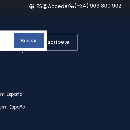
(+34) 966 800 902
Acceder
ES
tima?
Buscar
Suscríbete
Newsletter y
 ofertas y
rm, España
dorm, España