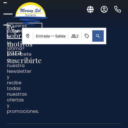
Te
¿Quieres
Suscríbete
estar
sobran
Entrada — Salida
a
2
motivos
la
última?
para
Suscríbete
suscribirte
a
nuestra
Newsletter
y
recibe
todas
nuestras
ofertas
y
promociones.