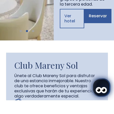
la tercera edad.
Ver
Reservar
hotel
Club Mareny Sol
Únete al Club Mareny Sol para disfrutar
de una estancia inmejorable. Nuestro
club te ofrece beneficios y ventajas
exclusivas que harán de tu experiencia
algo verdaderamente especial.
4% descuento
Acceder / Registrarse
Dónde
Cuándo
Promoción
Gestiona tu reserva
Quién
Caja fuerte en la habitación