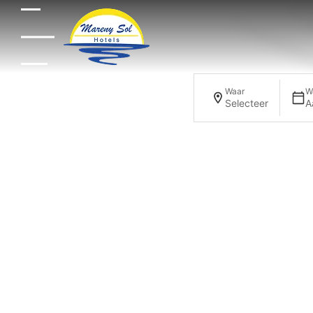
Waar
W
Selecteer
A