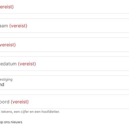
ereist)
naam
(vereist)
vereist)
tedatum
(vereist)
estiging
oord
(vereist)
 tekens, een cijfer en een hoofdletter.
op ons nieuws