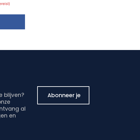
ereist)
e blijven?
Abonneer je
onze
ontvang al
gen en