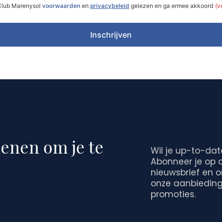
 Club Marenysol
voorwaarden
en
privacybeleid
gelezen en ga ermee akkoord
(v
Inschrijven
denen om je te
Wil je up-to-dat
Abonneer je op 
nieuwsbrief en 
onze aanbiedin
promoties.