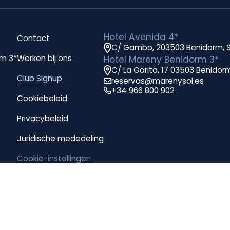
Hotel Avenida 4*
Contact
C/ Gambo, 203503 Benidorm, 
rm 3*
Werken bij ons
Hotel Mareny Benidorm 3*
C/ La Garita, 17 03503 Benidor
Club Signup
reservas@marenysol.es
+34 966 800 902
Cookiebeleid
Privacybeleid
Juridische mededeling
Cookie-instellingen
Boekingsvoorwaarden
Klachtenkanaal