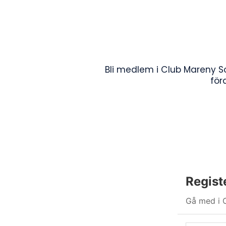
Bli medlem i Club Mareny So
för
Regist
Gå med i C