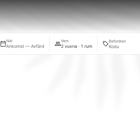
När
Vem
Befordran
Ankomst — Avfärd
2 vuxna · 1 rum