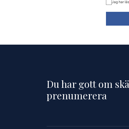
Jag har lä
Du har gott om skäl
prenumerera