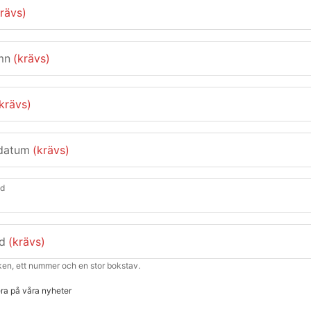
krävs)
mn
(krävs)
krävs)
datum
(krävs)
nd
d
(krävs)
ken, ett nummer och en stor bokstav.
ra på våra nyheter