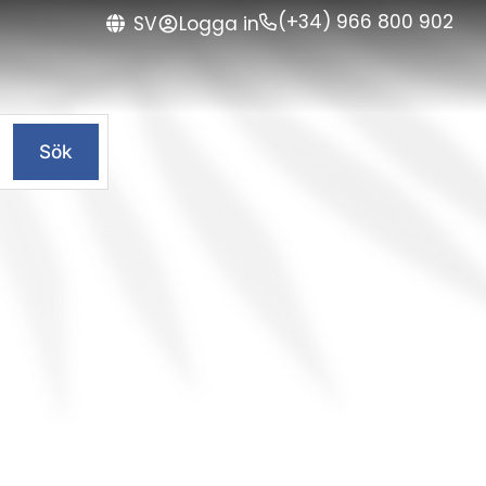
(+34) 966 800 902
Logga in
SV
Sök