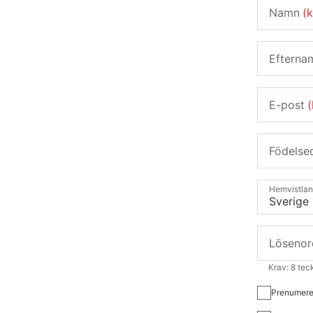
Namn
(
Efterna
E-post
(
Födelse
Hemvistla
Lösenor
Krav: 8 tec
Prenumere