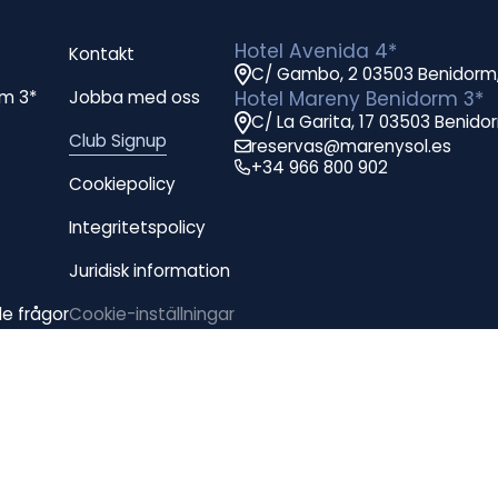
Hotel Avenida 4*
Kontakt
C/ Gambo, 2 03503 Benidorm
rm 3*
Jobba med oss
Hotel Mareny Benidorm 3*
C/ La Garita, 17 03503 Benido
Club Signup
reservas@marenysol.es
+34 966 800 902
Cookiepolicy
Integritetspolicy
Juridisk information
e frågor
Cookie-inställningar
Bokningsvillkor
Anmälningskanal