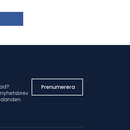
rad?
Prenumerera
 nyhetsbrev
judanden