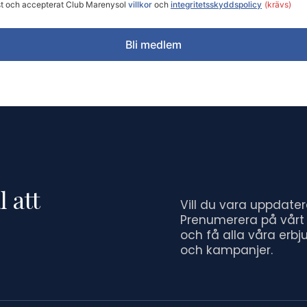
st och accepterat Club Marenysol
villkor
och
integritetsskyddspolicy
(krävs)
Bli medlem
 att
Vill du vara uppdate
Prenumerera på vårt
och få alla våra erb
och kampanjer.