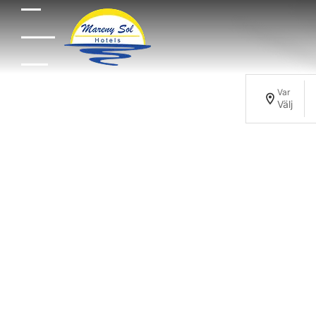
Var
Välj