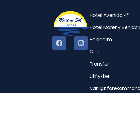
Hotel Avenida 4*
Hotel Mareny Benido
Benidorm
Golf
Transfer
Utflykter
Vanligt förekommand
Min bokning
Utvecklad av"
Mirai