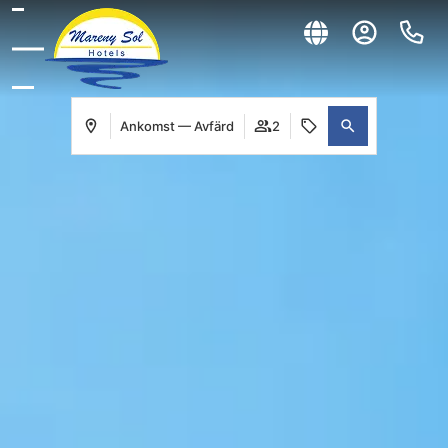
Ankomst — Avfärd
2