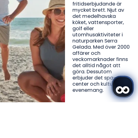
fritidserbjudande är
mycket brett. Njut av
det medelhavska
köket, vattensporter,
golf eller
utomhusaktiviteter i
naturparken Serra
Gelada. Med över 2000
affärer och
veckomarknader finns
det alltid något att
göra. Dessutom
erbjuder det spa-
center och kulturella
evenemang.
Logga in / Registrera dig
Var
När
Befordran
Följ/Avbryt Bokningen
Vem
Rum 1