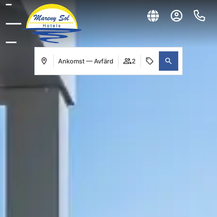
Ankomst — Avfärd
2