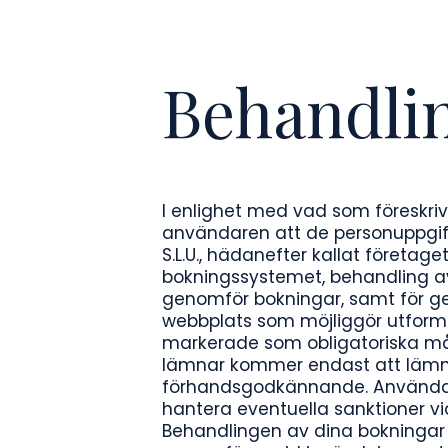
Behandlin
I enlighet med vad som föreskriv
användaren att de personuppgifte
S.L.U., hädanefter kallat företa
bokningssystemet, behandling a
genomför bokningar, samt för g
webbplats som möjliggör utformni
markerade som obligatoriska måst
lämnar kommer endast att lämnas u
förhandsgodkännande. Användare
hantera eventuella sanktioner vid
Behandlingen av dina bokningar