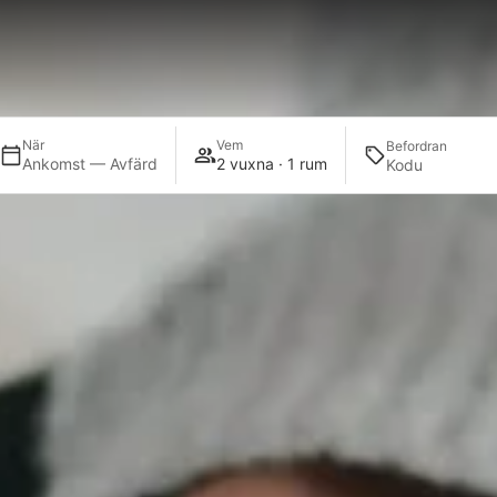
När
Vem
Befordran
Ankomst — Avfärd
2 vuxna · 1 rum