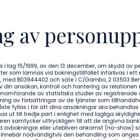
g av personupp
s i lag 15/1999, av den 13 december, om skydd av p
r som lämnas vid bokningstillfället införlivas i ett
get, med B03944402 och säte i C/Gambo, 2 03503 Ben
v din ansökan, kontroll och hantering av relatio
enomförande av statistiska studier av registrera
ng av förbättringar av de tjänster som tillhandahåll
e fyllas i för att dina ansökningar ska behandlas 
t till tredje part i enlighet med lagliga skyldighe
n samtycker uttryckligen till att de angivna bank
 avbokningar eller utebliven ankomst (no-show) som f
 innebär nödvändigtvis den behandling som anges o