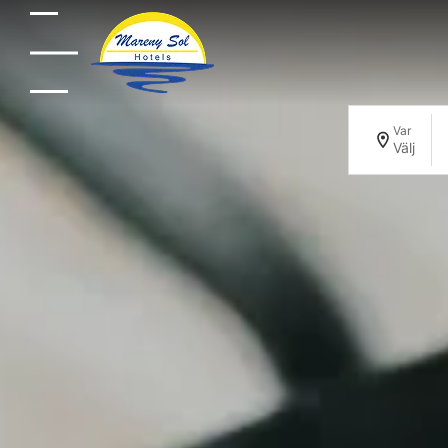
Var
Välj